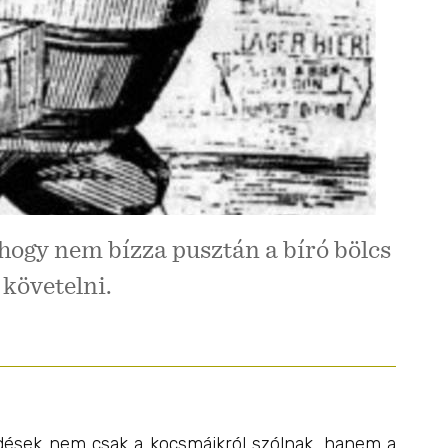
 hogy nem bízza pusztán a bíró bölcs
 követelni.
dések nem csak a kocsmáikról szólnak, hanem a