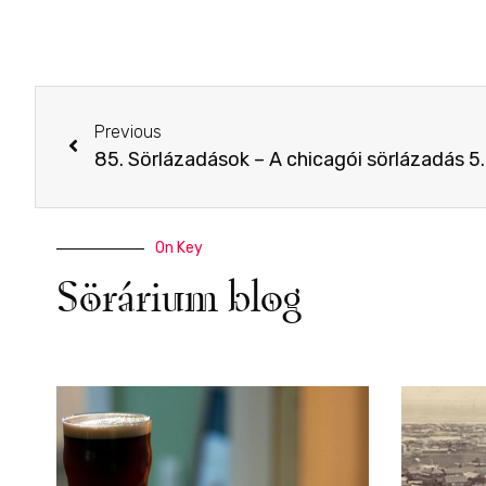
Previous
85. Sörlázadások – A chicagói sörlázadás 5.
On Key
Sörárium blog