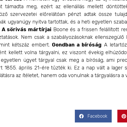
t támadta meg, ezért az ellenállás mellett döntött
öző szervezetei előrelátóan pénzt adtak össze tulaj
smák ugyanúgy nyitva tartottak, és a heti egyetlen sz
.
A sörivás mártírjai
Boone és a frissen felállított
tóztatások. Nem csak a szabályozásoknak ellenszegülő
 mint kétszáz embert.
Gondban a bíróság
A letartóz
t kellett volna tárgyalni, ez viszont évekig elhúzódo
 egyetlen ügyet tárgyal csak meg a bíróság, ami pre
rt 1855. április 21-ére tűzték ki. Ez a nap vált a lag
átásra az ítéletet, hanem oda vonulnak a tárgyalásra a v
Facebook