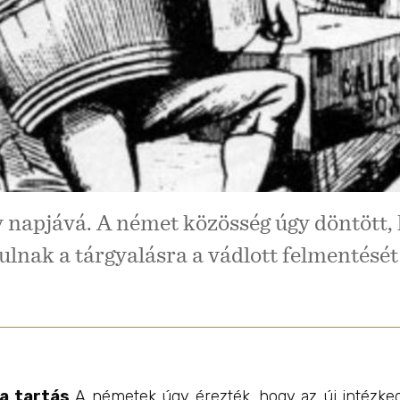
gy napjává. A német közösség úgy döntött,
ulnak a tárgyalásra a vádlott felmentését
a tartás
A németek úgy érezték, hogy az új intézke