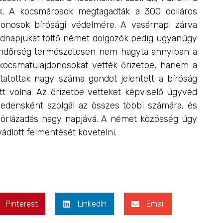
ek. A kocsmárosok megtagadták a 300 dolláros
donosok bírósági védelmére. A vasárnapi zárva
abadnapjukat töltő német dolgozók pedig ugyanúgy
 rendőrség természetesen nem hagyta annyiban a
 kocsmatulajdonosokat vették őrizetbe, hanem a
tatottak nagy száma gondot jelentett a bíróság
tt volna. Az őrizetbe vetteket képviselő ügyvéd
cedensként szolgál az összes többi számára, és
er sörlázadás nagy napjává. A német közösség úgy
ádlott felmentését követelni.
Pinterest
LinkedIn
Email