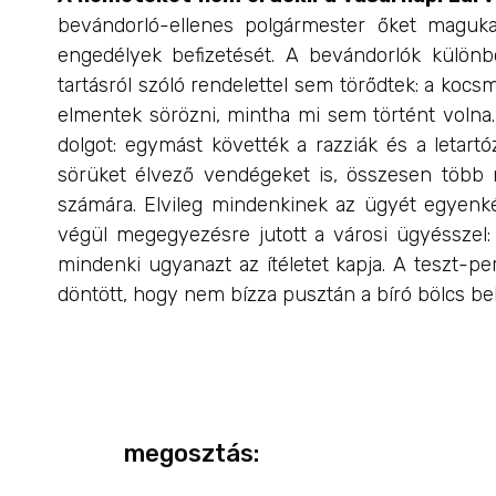
bevándorló-ellenes polgármester őket maguka
engedélyek befizetését. A bevándorlók különb
tartásról szóló rendelettel sem törődtek: a koc
elmentek sörözni, mintha mi sem történt volna
dolgot: egymást követték a razziák és a letar
sörüket élvező vendégeket is, összesen több
számára. Elvileg mindenkinek az ügyét egyenkén
végül megegyezésre jutott a városi ügyésszel:
mindenki ugyanazt az ítéletet kapja. A teszt-pe
döntött, hogy nem bízza pusztán a bíró bölcs bel
megosztás: