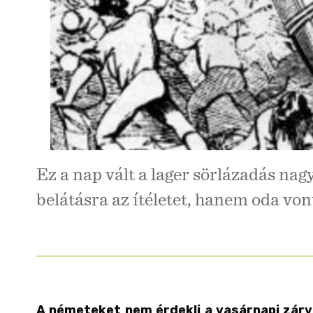
Ez a nap vált a lager sörlázadás na
belátásra az ítéletet, hanem oda von
A németeket nem érdekli a vasárnapi zárv