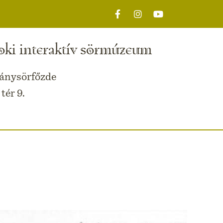
oki interaktív sörmúzeum
ványsörfőzde
tér 9.