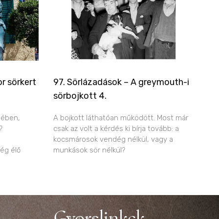
r sörkert
97. Sörlázadások – A greymouth-i
sörbojkott 4.
jében,
A bojkott láthatóan működött. Most már
?
csak az volt a kérdés ki bírja tovább: a
kocsmárosok vendég nélkül, vagy a
még élő
munkások sör nélkül?
Gyorslinkek