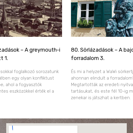
ázadások – A greymouth-i
80. Sörlázadások – A bajo
t 1.
forradalom 3.
sokkal foglalkozó sorozatunk
És mi a helyzet a WaWi sörkert
ében egy olyan konfliktust
ahonnan elindult a forradalom
e, ahol a fogyasztók
Megtartották az eredeti nyitva
tes eszközökkel érték el a
tartásukat, és este fél 10-ig 
zenekar is játszhat a kertben.