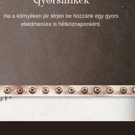
Ha a környéken jár térjen be hozzánk egy gyors
ebédmenüre is hétköznaponként.