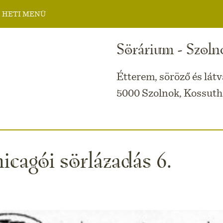
 HETI MENÜ
Sörárium - Szoln
Étterem, söröző és lát
5000 Szolnok, Kossuth 
icagói sörlázadás 6.