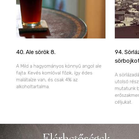
40. Ale sörök 8.
94. Sörl
sörbojkot
A Mild a hagyományos könnyű angol ale
fajta. Kevés komlóval főzik, így édes
A sörlázadá
malátaíze van, és csak 4% az
utolsó rész
alkoholtartalma.
mutatunk b
erőszakmen
céljukat.
Elérhetőségek