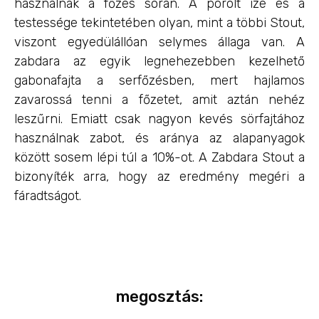
használnak a főzés során. A pörölt íze és a
testessége tekintetében olyan, mint a többi Stout,
viszont egyedülállóan selymes állaga van. A
zabdara az egyik legnehezebben kezelhető
gabonafajta a serfőzésben, mert hajlamos
zavarossá tenni a főzetet, amit aztán nehéz
leszűrni. Emiatt csak nagyon kevés sörfajtához
használnak zabot, és aránya az alapanyagok
között sosem lépi túl a 10%-ot. A Zabdara Stout a
bizonyíték arra, hogy az eredmény megéri a
fáradtságot.
megosztás: