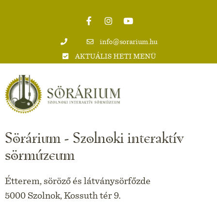
info@sorarium.hu
AKTUÁLIS HETI MENÜ
Sörárium - Szolnoki interaktív
sörmúzeum
Étterem, söröző és látványsörfőzde
5000 Szolnok, Kossuth tér 9.