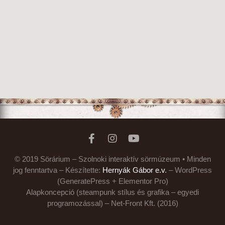
© 2019 Sörárium – Szolnoki interaktív sörmúzeum • Minden
jog fenntartva – Készítette:
Hernyák Gábor e.v
.
– WordPress
(GeneratePress + Elementor Pro)
Alapkoncepció (steampunk stílus és grafika – egyedi
programozással) – Net-Front Kft. (2016)