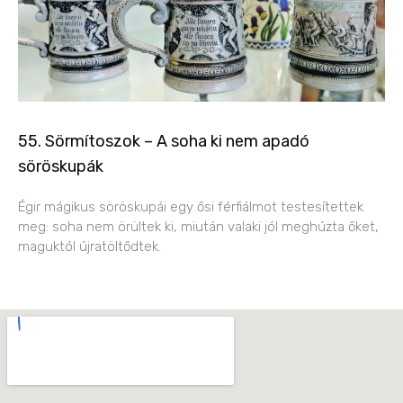
55. Sörmítoszok – A soha ki nem apadó
söröskupák
Égir mágikus söröskupái egy ősi férfiálmot testesítettek
meg: soha nem örültek ki, miután valaki jól meghúzta őket,
maguktól újratöltődtek.