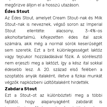
megőrizve álljon el a hosszú utazáson.
Édes Stout
Az Édes Stout, amelyet Cream Stout-nak és Milk
Stout-nak is neveznek, végső soron az Imperial
Stout ellentéte: alacsony, 3-4%-os
alkoholtartalmú, kifejezetten édes ital azok
számára, akik még a normál sörök keserűségét
sem szeretik. Ezt a brit különlegességet laktóz
vagy tejcukor hozzáadásával főzik. A sörélesztő
nem erjeszti meg a laktózt, így a kész ital sokkal
édesebb lesz. A 20. század első felében a
szoptatós anyák italaként, illetve a fizikai munkát
végzők napközbeni üdítőitalaként hirdették.
Zabdara Stout
Ezt a Stout-ot az különbözteti meg a többi
fajtától, hogy alapanyagként zabdarát is